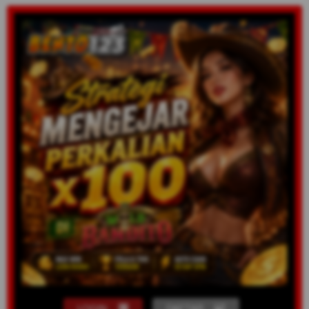
LOGIN
DAFTAR