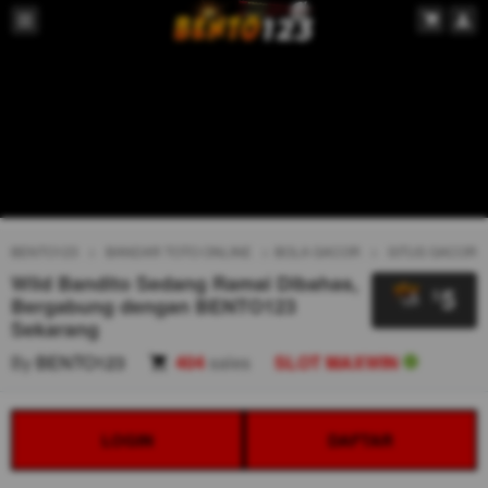
BENTO123
BANDAR TOTO ONLINE
BOLA GACOR
SITUS GACOR
Wild Bandito Sedang Ramai Dibahas,
5
$
Bergabung dengan BENTO123
Sekarang
By
BENTO123
404
sales
SLOT MAXWIN
LOGIN
DAFTAR